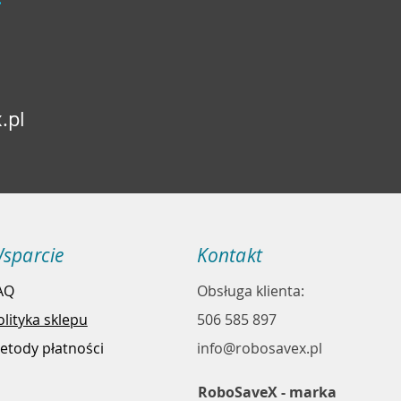
.pl
sparcie
Kontakt
AQ
Obsługa klienta:
olityka sklepu
506 585 897
etody płatności
info@robosavex.pl
RoboSaveX - marka