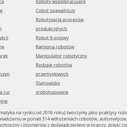
ce
Roboty współpracujące
​​
Cobot spawalniczy
Robotyzacja procesów
m
produkcyjnych
kcji
Robot 6-osiowy
ne
Ramiona robotów
arek
Manipulator robotyczny
Rodzaje robotów
szyn
przemysłowych
Stanowisko
a rur
zrobotyzowane
yjne
tyka na rynku od 2016 roku) tworzymy jako praktycy roboty
iadczeniu w ponad 314 wdrożeniach cobotów, automatyzacji,
echniczny i inżynierów z doświadczeniem w branży, dzięki 