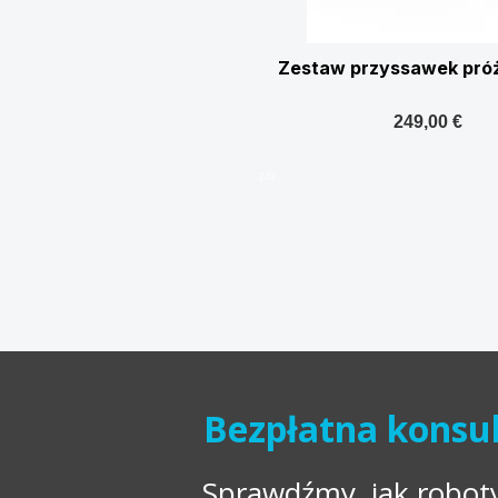
Zestaw przyssawek pró
249,00 €
249
Bezpłatna konsul
Sprawdźmy, jak robo