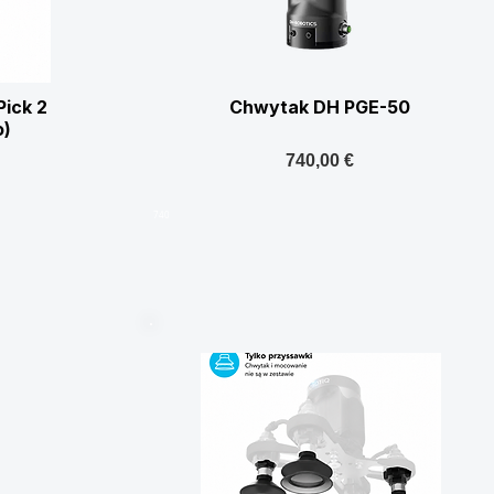
ick 2
Chwytak DH PGE-50
o)
740,00 €
740