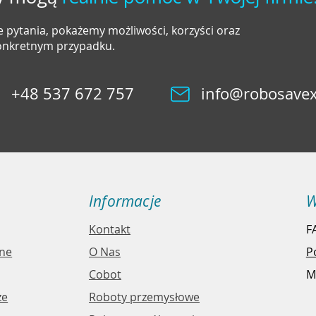
 pytania, pokażemy możliwości, korzyści oraz
konkretnym przypadku.
+48 537 672 757
info@robosavex
Informacje
W
Kontakt
F
jne
O Nas
P
Cobot
M
ze
Roboty przemysłowe