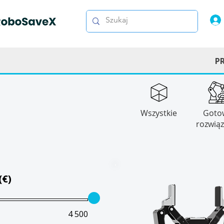
P
Wszystkie
Goto
rozwiąz
(€)
4 500