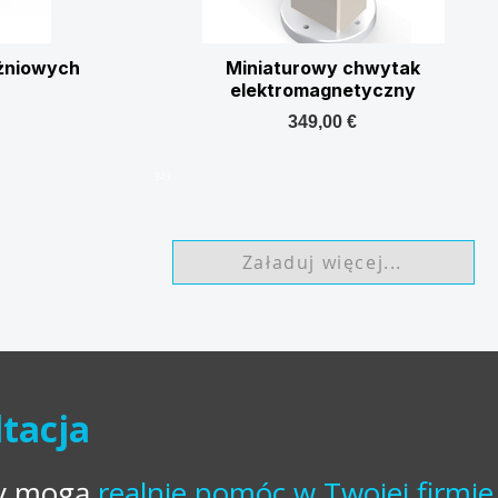
żniowych
Miniaturowy chwytak
elektromagnetyczny
349,00 €
349
Załaduj więcej...
tacja
ty mogą
realnie pomóc w Twojej firmie