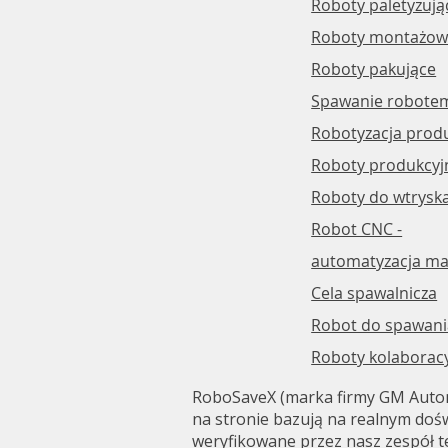
Roboty paletyzują
Roboty montażowe
Roboty pakujące
Spawanie robote
Robotyzacja produ
Roboty produkcyj
Roboty do wtrysk
Robot CNC -
automatyzacja ma
Cela spawalnicza
Robot do spawani
Roboty kolaborac
RoboSaveX (marka firmy GM Automa
na stronie bazują na realnym dośw
weryfikowane przez nasz zespół t