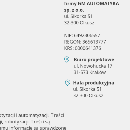
firmy GM AUTOMATYKA
sp. z o.o.
ul. Sikorka 51
32-300 Olkusz
NIP: 6492306557
REGON: 365613777
KRS: 0000641376
Biuro projektowe
ul. Nowohucka 17
31-573 Kraków
Hala produkcyjna
ul. Sikorka 51
32-300 Olkusz
zacji i automatyzacji. Treści
 robotyzacji. Treści są
czemu informacje są sprawdzone