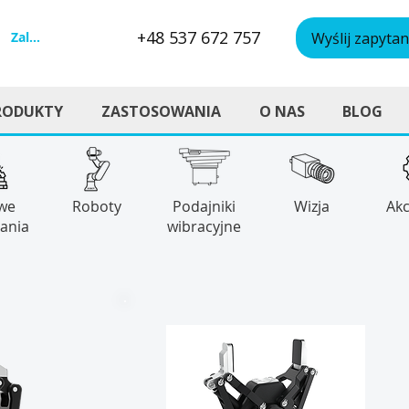
+48 537 672 757
Zaloguj się
Wyślij zapytan
RODUKTY
ZASTOSOWANIA
O NAS
BLOG
we
Roboty
Podajniki
Wizja
Akc
ania
wibracyjne