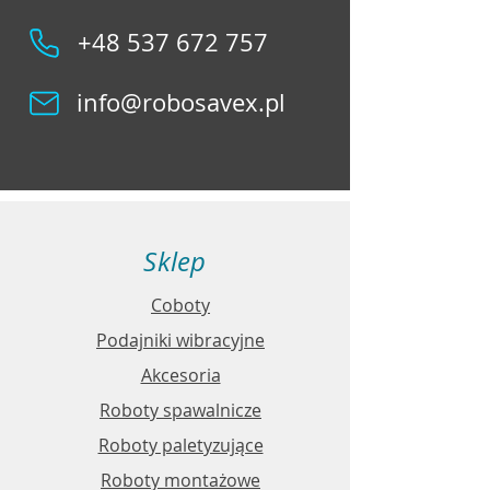
+48 537 672 757
info@robosavex.pl
Sklep
Coboty
Podajniki wibracyjne
Akcesoria
Roboty spawalnicze
Roboty paletyzujące
Roboty montażowe​​