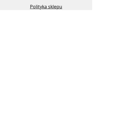
Polityka sklepu
Metody płatności
Kontakt
Obsługa klienta:
506 585 897
info@robosavex.pl
RoboSaveX - marka firmy GM
AUTOMATYKA sp. z o.o.
ul. Sikorka 51
32-300 Olkusz
NIP:
6492306557
REGON:
365613777
KRS:
0000641376