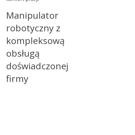
Manipulator
robotyczny z
kompleksową
obsługą
doświadczonej
firmy
Manipulator robotyczny wdrażany
przez naszą firmę jest częścią
przemyślanego procesu, który
obejmuje znacznie więcej niż samą
automatyzację stanowiska pracy.
Skupiamy się na pełnym
dopasowaniu rozwiązania do realiów