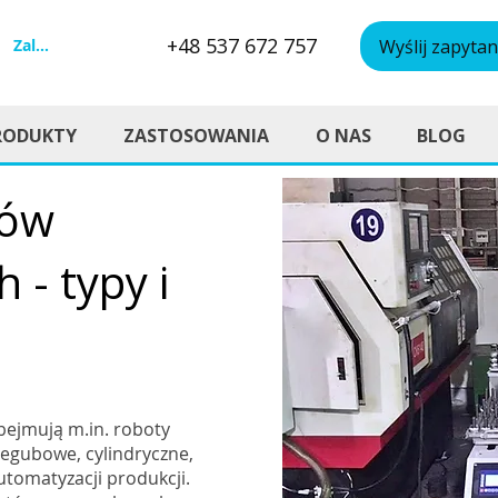
+48 537 672 757
Zaloguj się
Wyślij zapytan
RODUKTY
ZASTOSOWANIA
O NAS
BLOG
tów
- typy i
ejmują m.in. roboty
zegubowe, cylindryczne,
utomatyzacji produkcji.