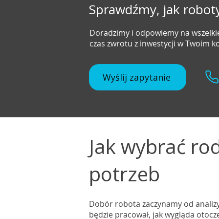
Sprawdźmy, jak robo
Doradzimy i odpowiemy na wszelkie
czas zwrotu z inwestycji w Twoim 
Wyślij zapytanie
Jak wybrać ro
potrzeb
Dobór robota zaczynamy od analizy
będzie pracował, jak wygląda otocz