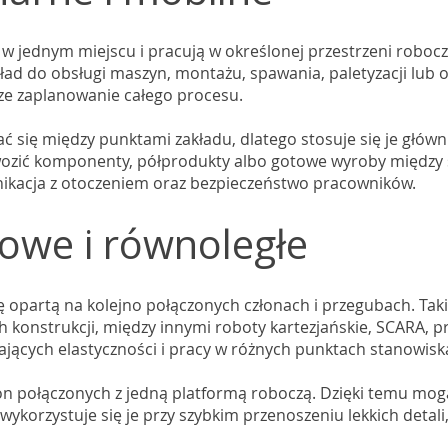
jednym miejscu i pracują w określonej przestrzeni roboczej
ład do obsługi maszyn, montażu, spawania, paletyzacji lub odk
sze zaplanowanie całego procesu.
 się między punktami zakładu, dlatego stosuje się je głów
wozić komponenty, półprodukty albo gotowe wyroby między 
nikacja z otoczeniem oraz bezpieczeństwo pracowników.
owe i równoległe
 opartą na kolejno połączonych członach i przegubach. Tak
h konstrukcji, między innymi roboty kartezjańskie, SCARA, 
jących elastyczności i pracy w różnych punktach stanowisk
on połączonych z jedną platformą roboczą. Dzięki temu mog
wykorzystuje się je przy szybkim przenoszeniu lekkich detal