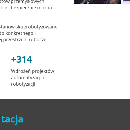
otów przemysłowych
jnie i bezpiecznie można
stanowiska zrobotyzowane,
do konkretnego i
 przestrzeni roboczej.
+314
Wdrożeń projektów
automatyzacji i
robotyzacji
tacja