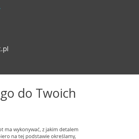
.
.pl
ego do Twoich
ot ma wykonywać, z jakim detalem
piero na tej podstawie określamy,