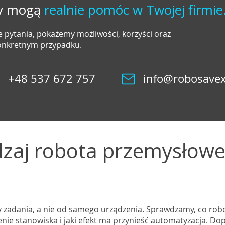
ty mogą
realnie pomóc w Twojej firmie
 pytania, pokażemy możliwości, korzyści oraz
konkretnym przypadku.
+48 537 672 757
info@robosavex
dzaj robota przemysłow
 zadania, a nie od samego urządzenia. Sprawdzamy, co rob
enie stanowiska i jaki efekt ma przynieść automatyzacja. Do