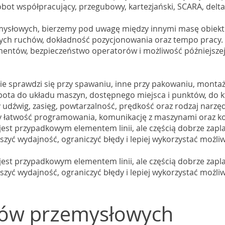
bot współpracujący, przegubowy, kartezjański, SCARA, delta
ysłowych, bierzemy pod uwagę między innymi masę obiektu
ych ruchów, dokładność pozycjonowania oraz tempo pracy. 
mentów, bezpieczeństwo operatorów i możliwość późniejsze
e sprawdzi się przy spawaniu, inne przy pakowaniu, montażu, 
bota do układu maszyn, dostępnego miejsca i punktów, do k
 udźwig, zasięg, powtarzalność, prędkość oraz rodzaj narz
my łatwość programowania, komunikację z maszynami oraz k
e jest przypadkowym elementem linii, ale częścią dobrze z
zyć wydajność, ograniczyć błędy i lepiej wykorzystać możl
e jest przypadkowym elementem linii, ale częścią dobrze z
zyć wydajność, ograniczyć błędy i lepiej wykorzystać możl
tów przemysłowych