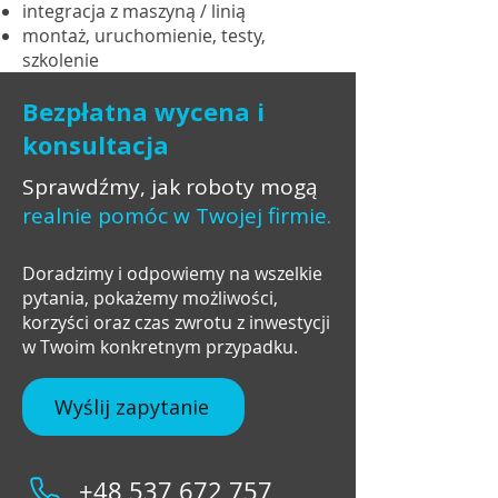
integracja z maszyną / linią
montaż, uruchomienie, testy,
szkolenie
Bezpłatna wycena i
konsultacja
Sprawdźmy, jak roboty mogą
realnie pomóc w Twojej firmie.
Doradzimy i odpowiemy na wszelkie
pytania, pokażemy możliwości,
korzyści oraz czas zwrotu z inwestycji
w Twoim konkretnym przypadku.
Wyślij zapytanie
+48 537 672 757