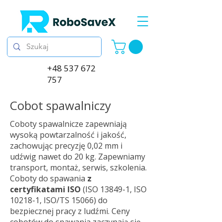
+48 537 672
757
Cobot spawalniczy
Coboty spawalnicze zapewniają
wysoką powtarzalność i jakość,
zachowując precyzję 0,02 mm i
udźwig nawet do 20 kg. Zapewniamy
transport, montaż, serwis, szkolenia.
Coboty do spawania
z
certyfikatami ISO
(ISO 13849-1, ISO
10218-1, ISO/TS 15066) do
bezpiecznej pracy z ludźmi. Ceny
cobotów do spawania zaczynają się