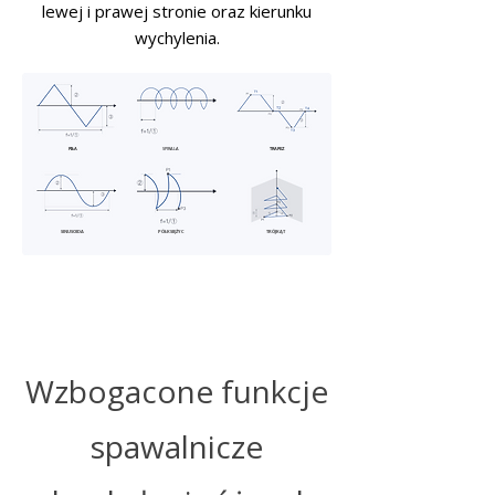
lewej i prawej stronie oraz kierunku
wychylenia.
PIŁA
SPIRALA
TRAPEZ
SINUSOIDA
PÓŁKSIĘŻYC
TRÓJKĄT
Wzbogacone funkcje
spawalnicze