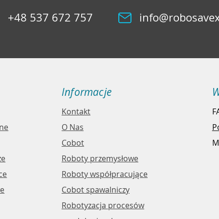
+48 537 672 757
info@robosavex
Informacje
W
Kontakt
F
jne
O Nas
P
Cobot
M
ze
Roboty przemysłowe
ce
Roboty współpracujące
​​
Cobot spawalniczy
Robotyzacja procesów