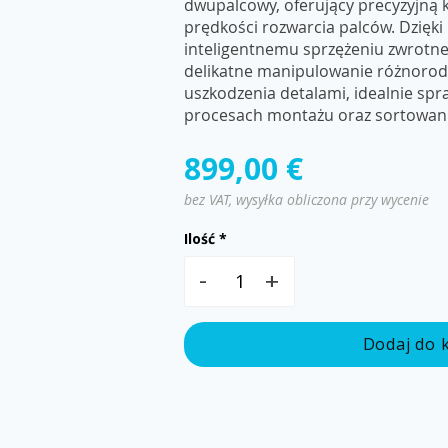
dwupalcowy, oferujący precyzyjną ko
prędkości rozwarcia palców. Dzięki
inteligentnemu sprzężeniu zwrotne
delikatne manipulowanie różnoro
uszkodzenia detalami, idealnie spr
procesach montażu oraz sortowani
899,00 €
bez VAT, wysyłka obliczona przy wycenie
Ilość
-
+
Dodaj do 