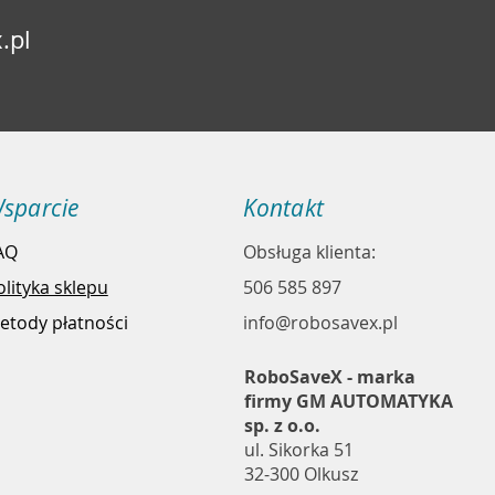
.pl
sparcie
Kontakt
AQ
Obsługa klienta:
olityka sklepu
506 585 897
etody płatności
info@robosavex.pl
RoboSaveX - marka
firmy GM AUTOMATYKA
sp. z o.o.
ul. Sikorka 51
32-300 Olkusz