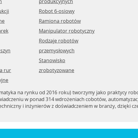
m
produkcyjnych
kcji
Robot 6-osiowy
ne
Ramiona robotów
arek
Manipulator robotyczny
Rodzaje robotów
szyn
przemysłowych
Stanowisko
a rur
zrobotyzowane
yjne
tyka na rynku od 2016 roku) tworzymy jako praktycy roboty
iadczeniu w ponad 314 wdrożeniach cobotów, automatyzacji,
echniczny i inżynierów z doświadczeniem w branży, dzięki 