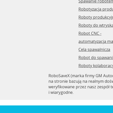
Spawanie robote
Robotyzacja produ
Roboty produkcyj
Roboty do wtrysk
Robot CNC -
automatyzacja ma
Cela spawalnicza
Robot do spawani
Roboty kolaborac
RoboSaveX (marka firmy GM Automa
na stronie bazują na realnym dośw
weryfikowane przez nasz zespół t
i wiarygodne.