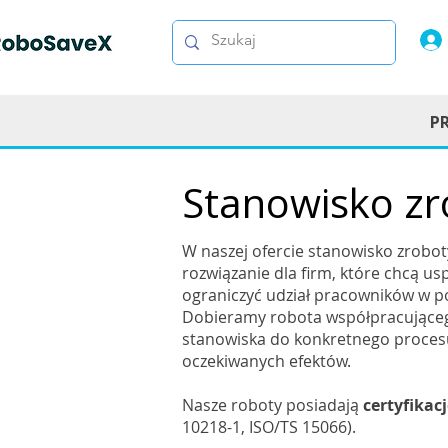
P
Stanowisko z
W naszej ofercie stanowisko zrob
rozwiązanie dla firm, które chcą us
ograniczyć udział pracowników w p
Dobieramy robota współpracująceg
stanowiska do konkretnego procesu
oczekiwanych efektów.
Nasze roboty posiadają
certyfikac
10218-1, ISO/TS 15066).