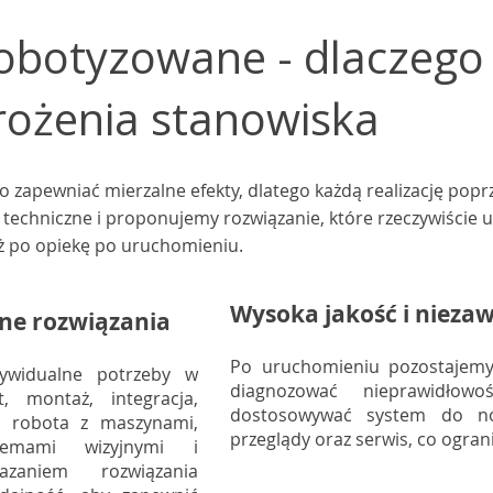
obotyzowane - dlaczego
ożenia stanowiska
zapewniać mierzalne efekty, dlatego każdą realizację pop
i techniczne i proponujemy rozwiązanie, które rzeczywiście 
aż po opiekę po uruchomieniu.
Wysoka jakość i niez
ne rozwiązania
Po uruchomieniu pozostajemy
ywidualne potrzeby w
diagnozować nieprawidłow
 montaż, integracja,
dostosowywać system do no
my robota z maszynami,
przeglądy oraz serwis, co ogran
stemami wizyjnymi i
azaniem rozwiązania