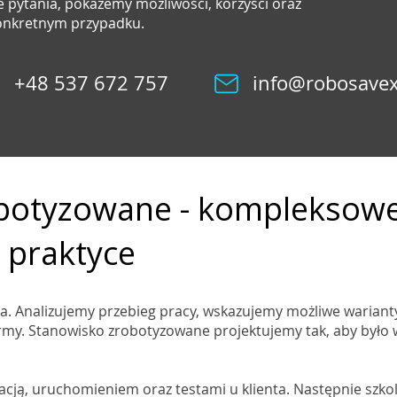
 pytania, pokażemy możliwości, korzyści oraz
konkretnym przypadku.
+48 537 672 757
info@robosavex
botyzowane - kompleksowe
 praktyce
. Analizujemy przebieg pracy, wskazujemy możliwe wariant
my. Stanowisko zrobotyzowane projektujemy tak, aby było 
cją, uruchomieniem oraz testami u klienta. Następnie szk