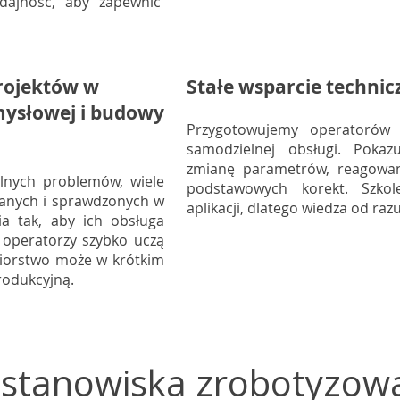
dajność, aby zapewnić
rojektów w
Stałe wsparcie technic
mysłowej i budowy
Przygotowujemy operatorów 
samodzielnej obsługi. Poka
zmianę parametrów, reagowan
alnych problemów, wiele
podstawowych korekt. Szko
anych i sprawdzonych w
aplikacji, dlatego wiedza od raz
ia tak, aby ich obsługa
 operatorzy szybko uczą
biorstwo może w krótkim
rodukcyjną.
ty stanowiska zrobotyzo