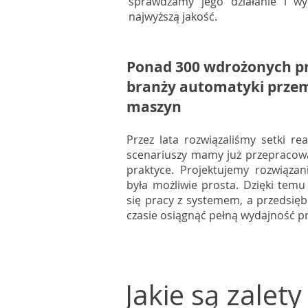
sprawdzamy jego działanie i wy
najwyższą jakość.
Ponad 300 wdrożonych p
branży automatyki prze
maszyn
Przez lata rozwiązaliśmy setki re
scenariuszy mamy już przepracow
praktyce. Projektujemy rozwiązan
była możliwie prosta. Dzięki temu
się pracy z systemem, a przedsię
czasie osiągnąć pełną wydajność p
Jakie są zale