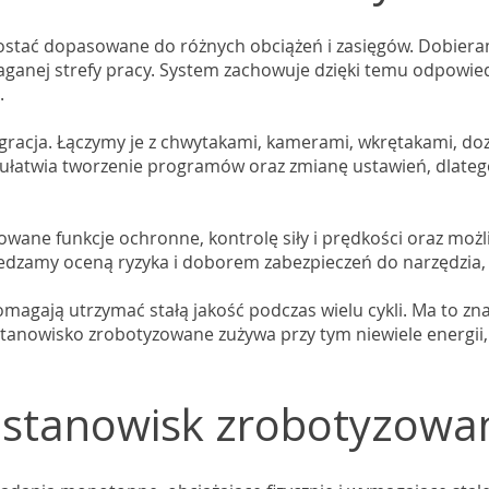
stać dopasowane do różnych obciążeń i zasięgów. Dobier
aganej strefy pracy. System zachowuje dzięki temu odpowie
.
egracja. Łączymy je z chwytakami, kamerami, wkrętakami, d
 ułatwia tworzenie programów oraz zmianę ustawień, dlatego
ane funkcje ochronne, kontrolę siły i prędkości oraz moż
edzamy oceną ryzyka i doborem zabezpieczeń do narzędzia, 
magają utrzymać stałą jakość podczas wielu cykli. Ma to z
Stanowisko zrobotyzowane zużywa przy tym niewiele energii
 stanowisk zrobotyzowa