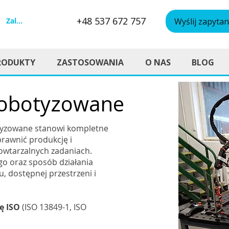
+48 537 672 757
Zaloguj się
Wyślij zapytan
RODUKTY
ZASTOSOWANIA
O NAS
BLOG
robotyzowane
otyzowane stanowi kompletne
prawnić produkcję i
owtarzalnych zadaniach.
o oraz sposób działania
, dostępnej przestrzeni i
ję ISO
(ISO 13849-1, ISO