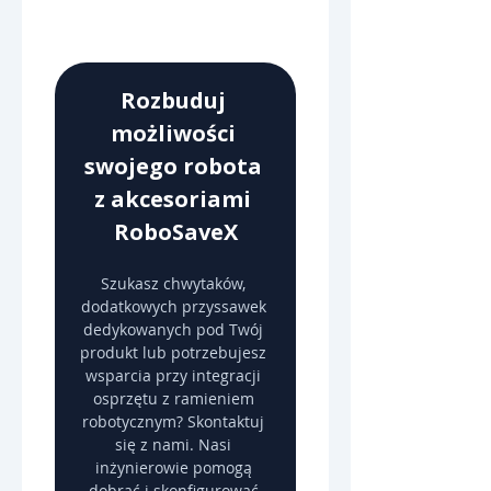
Rozbuduj 
możliwości 
swojego robota 
z akcesoriami 
RoboSaveX
Szukasz chwytaków, 
dodatkowych przyssawek 
dedykowanych pod Twój 
produkt lub potrzebujesz 
wsparcia przy integracji 
osprzętu z ramieniem 
robotycznym? Skontaktuj 
się z nami. Nasi 
inżynierowie pomogą 
dobrać i skonfigurować 