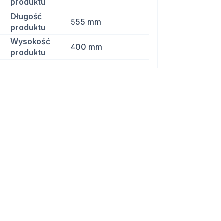
produktu
Długość
555 mm
produktu
Wysokość
400 mm
produktu
Waga
11,5 kg
Kompatybilność
MG400
Bezpłatna konsultacja
Sprawdźmy, jak roboty mogą
realnie pomóc w Twojej firmie.
Doradzimy i odpowiemy na wszelkie