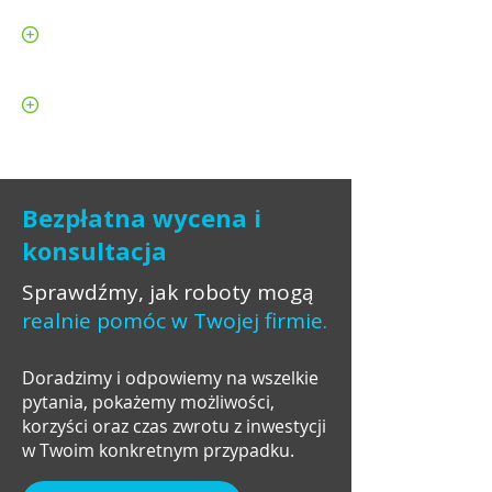
Poprawione bezpieczeństwo
pracowników i niższe koszty pracy
Elastyczność i zdolność adaptacji,
ciągłe dostosowywanie się do
zmieniających się potrzeb
Bezpłatna wycena i
konsultacja
Sprawdźmy, jak roboty mogą
realnie pomóc w Twojej firmie.
Doradzimy i odpowiemy na wszelkie
pytania, pokażemy możliwości,
korzyści oraz czas zwrotu z inwestycji
w Twoim konkretnym przypadku.