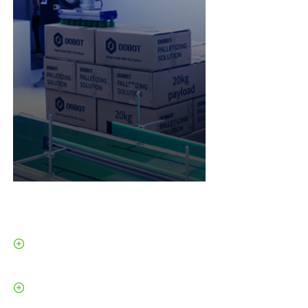
Zalety rozwiązania paletyzacyjnego
Dobot
Praca w trybie 24/7 eliminuje
przestoje na zmiany i przerwy
Stała dokładność prowadzi do lepszej
kontroli jakości