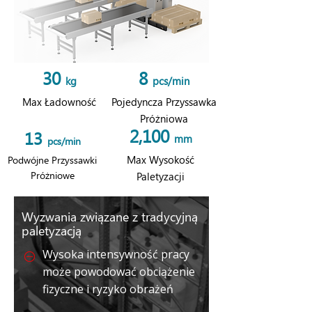
30
8
kg
pcs/min
Max Ładowność
Pojedyncza Przyssawka
Próżniowa
2,100
13
mm
pcs/min
Max Wysokość
Podwójne Przyssawki
Próżniowe
Paletyzacji
Wyzwania związane z tradycyjną
paletyzacją
Wysoka intensywność pracy
może powodować obciążenie
fizyczne i ryzyko obrażeń