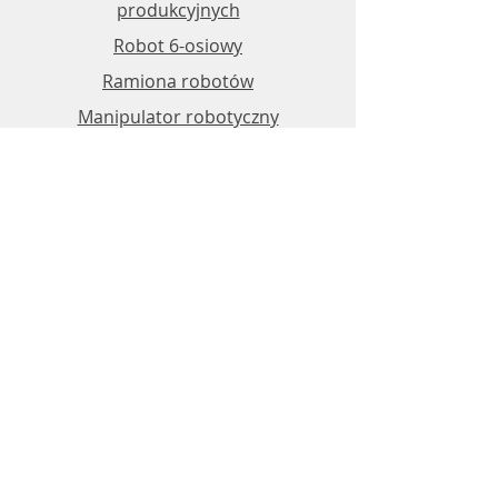
produkcyjnych
Robot 6-osiowy
Ramiona robotów
Manipulator robotyczny
Rodzaje robotów przemysłowych
Stanowisko zrobotyzowane
Wsparcie
FAQ
Polityka sklepu
Metody płatności
Kontakt