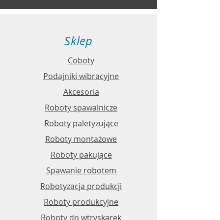
Sklep
Coboty
Podajniki wibracyjne
Akcesoria
Roboty spawalnicze
Roboty paletyzujące
Roboty montażowe​​
Roboty pakujące
Spawanie robotem
Robotyzacja produkcji
Roboty produkcyjne
Roboty do wtryskarek