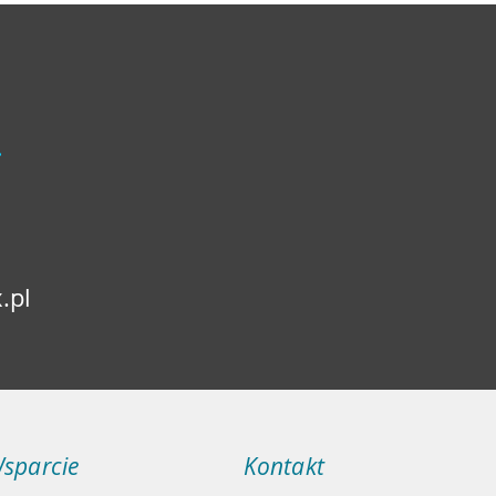
.
.pl
sparcie
Kontakt