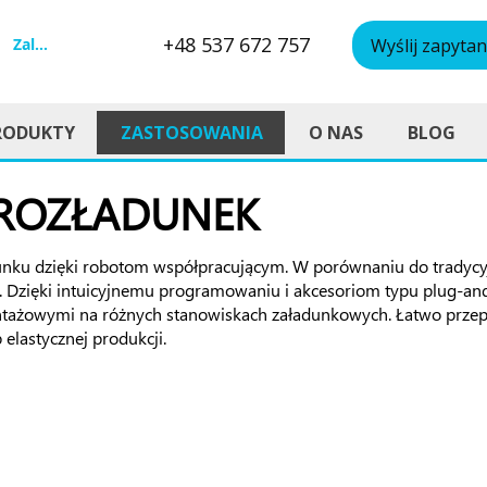
+48 537 672 757
Zaloguj się
Wyślij zapytan
RODUKTY
ZASTOSOWANIA
O NAS
BLOG
 ROZŁADUNEK
nku dzięki robotom współpracującym. W porównaniu do tradycyj
ej. Dzięki intuicyjnemu programowaniu i akcesoriom typu plug-a
ontażowymi na różnych stanowiskach załadunkowych. Łatwo przep
elastycznej produkcji.