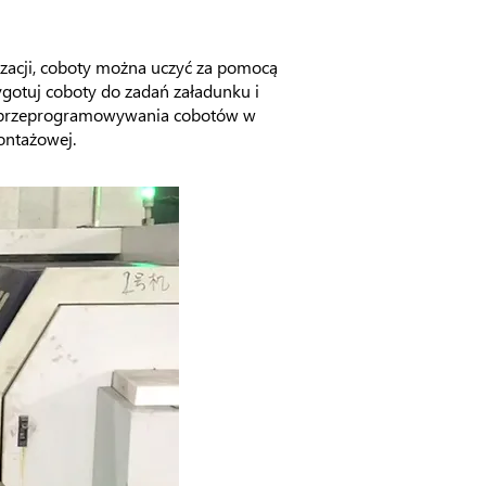
zacji, coboty można uczyć za pomocą
ygotuj coboty do zadań załadunku i
as przeprogramowywania cobotów w
ontażowej.