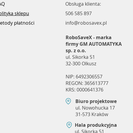
AQ
Obsługa klienta:
olityka sklepu
506 585 897
etody płatności
info@robosavex.pl
RoboSaveX - marka
firmy GM AUTOMATYKA
sp. z o.o.
ul. Sikorka 51
32-300 Olkusz
NIP: 6492306557
REGON: 365613777
KRS: 0000641376
Biuro projektowe
ul. Nowohucka 17
31-573 Kraków
Hala produkcyjna
ul. Sikorka 51