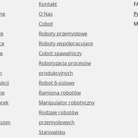
Kontakt
F
jne
O Nas
P
Cobot
M
ze
Roboty przemysłowe
ce
Roboty współpracujące
​​
Cobot spawalniczy
Robotyzacja procesów
m
produkcyjnych
kcji
Robot 6-osiowy
ne
Ramiona robotów
arek
Manipulator robotyczny
Rodzaje robotów
szyn
przemysłowych
Stanowisko