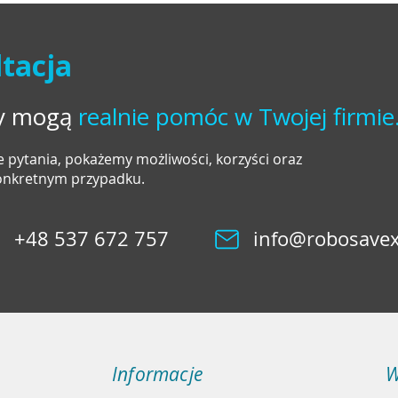
tacja
ty mogą
realnie pomóc w Twojej firmie
 pytania, pokażemy możliwości, korzyści oraz
konkretnym przypadku.
+48 537 672 757
info@robosavex
Informacje
W