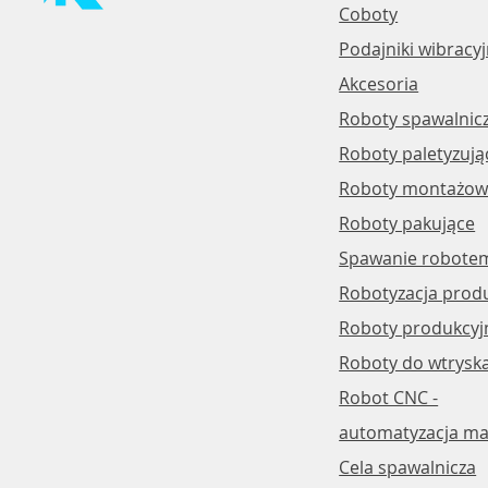
Coboty
Podajniki wibracy
Akcesoria
Roboty spawalnic
Roboty paletyzują
Roboty montażowe
Roboty pakujące
Spawanie robote
Robotyzacja produ
Roboty produkcyj
Roboty do wtrysk
Robot CNC -
automatyzacja ma
Cela spawalnicza