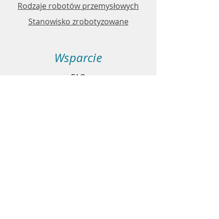
Rodzaje robotów przemysłowych
Stanowisko zrobotyzowane
Wsparcie
FAQ
Polityka sklepu
Metody płatności
Kontakt
Obsługa klienta:
506 585 897
info@robosavex.pl
RoboSaveX - marka firmy GM