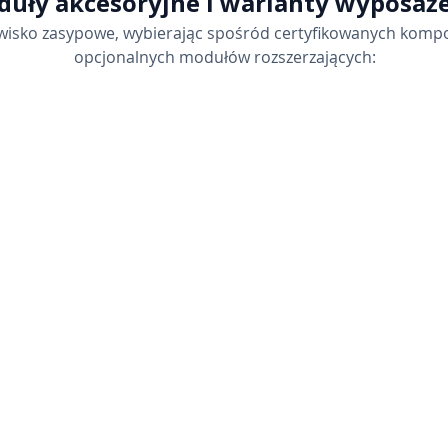
uły akcesoryjne i warianty wyposaż
wisko zasypowe, wybierając spośród certyfikowanych kom
opcjonalnych modułów rozszerzających: