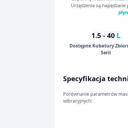
Urządzenia są napędzane p
płyn
1.5 - 40 
L
Dostępne Kubatury Zbior
Serii
Specyfikacja techn
Porównanie parametrów masowy
wibracyjnych: