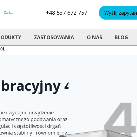
+48 537 672 757
Zaloguj się
Wyślij zapytan
RODUKTY
ZASTOSOWANIA
O NAS
BLOG
40L
bracyjny 40L
ne i wydajne urządzenie
omatycznego podawania oraz
gulacji częstotliwości drgań
ewnia stabilny i równomierny