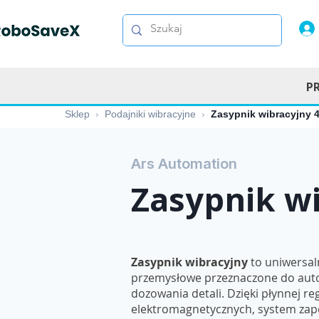
P
Sklep
›
Podajniki wibracyjne
›
Zasypnik wibracyjny 
Ars Automation
Zasypnik wi
Zasypnik wibracyjny
to uniwersal
przemysłowe przeznaczone do aut
dozowania detali. Dzięki płynnej re
elektromagnetycznych, system zap