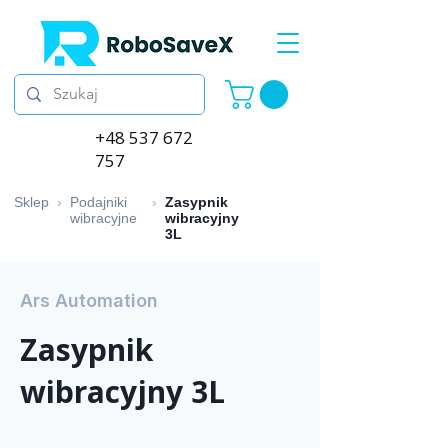
+48 537 672
757
Sklep
›
Podajniki
›
Zasypnik
wibracyjne
wibracyjny
3L
Ars Automation
Zasypnik
wibracyjny 3L