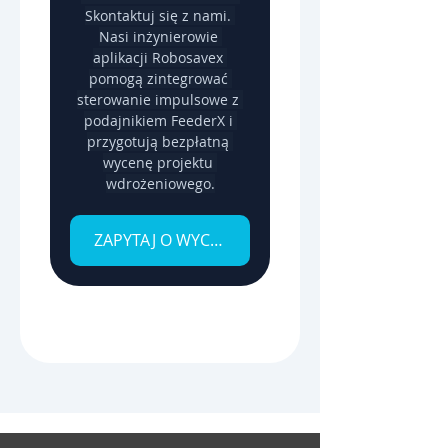
Skontaktuj się z nami. 
Nasi inżynierowie 
aplikacji Robosavex 
pomogą zintegrować 
sterowanie impulsowe z 
podajnikiem FeederX i 
przygotują bezpłatną 
wycenę projektu 
wdrożeniowego.
ZAPYTAJ O WYCENĘ