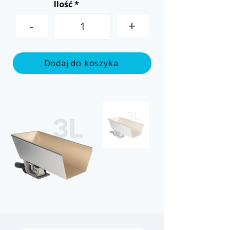
Ilość
-
+
Dodaj do koszyka