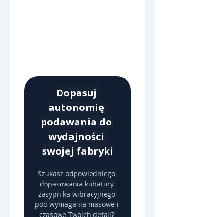
Dopasuj 
autonomię 
podawania do 
wydajności 
swojej fabryki
Szukasz odpowiedniego 
dopasowania kubatury 
zasypnika wibracyjnego 
pod wymagania masowe i 
czasowe Twoich detali? 