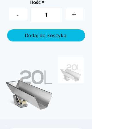
Ilość
-
+
Dodaj do koszyka