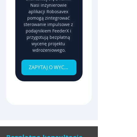
Nasi inżynierowie 
aplikacji Robosavex 
pomogą zintegrować 
sterowanie impulsowe z 
podajnikiem FeederX i 
przygotują bezpłatną 
wycenę projektu 
wdrożeniowego.
ZAPYTAJ O WYCENĘ
Bezpłatna konsultacja