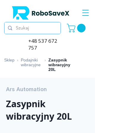
+48 537 672
757
Sklep
›
Podajniki
›
Zasypnik
wibracyjne
wibracyjny
20L
Ars Automation
Zasypnik
wibracyjny 20L