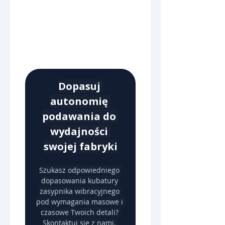
Dopasuj 
autonomię 
podawania do 
wydajności 
swojej fabryki
Szukasz odpowiedniego 
dopasowania kubatury 
zasypnika wibracyjnego 
pod wymagania masowe i 
czasowe Twoich detali? 
Skontaktuj się z nami. 