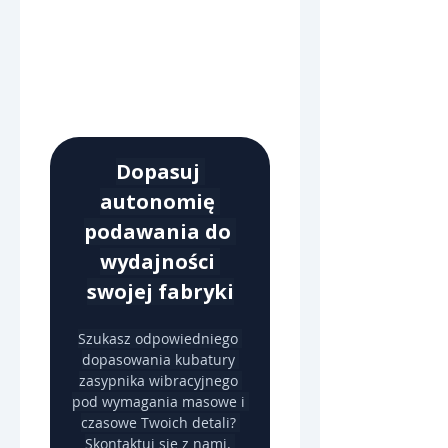
Dopasuj 
autonomię 
podawania do 
wydajności 
swojej fabryki
Szukasz odpowiedniego 
dopasowania kubatury 
zasypnika wibracyjnego 
pod wymagania masowe i 
czasowe Twoich detali? 
Skontaktuj się z nami. 