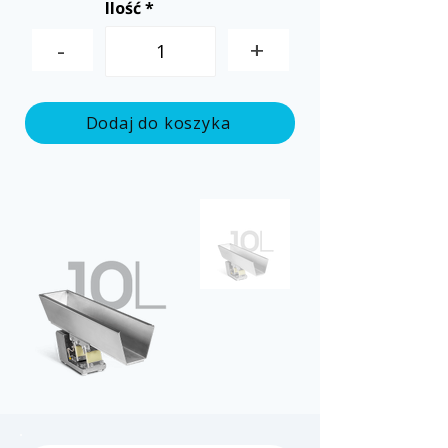
Ilość
-
+
Dodaj do koszyka