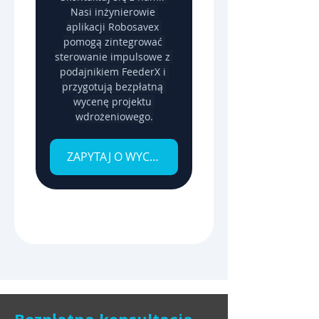
Nasi inżynierowie 
aplikacji Robosavex 
pomogą zintegrować 
sterowanie impulsowe z 
podajnikiem FeederX i 
przygotują bezpłatną 
wycenę projektu 
wdrożeniowego.
ZAPYTAJ O WYCENĘ
Bezpłatna konsultacja