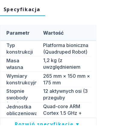
Specyfikacja
Parametr
Wartość
Typ
Platforma bioniczna
konstrukcji
(Quadruped Robot)
1,2 kg (z
Masa
uwzględnieniem
własna
akumulatora)
Wymiary
265 mm × 150 mm ×
konstrukcyjne
175 mm
Stopnie
12 aktywnych osi (3
swobody
przeguby
(DoF)
napędzane cyfrowo
Quad-core ARM
Jednostka
na każdą kończynę)
Cortex 1.5 GHz +
obliczeniowa
koprocesor
Rozwiń specyfikację ▼
inercyjny IMU