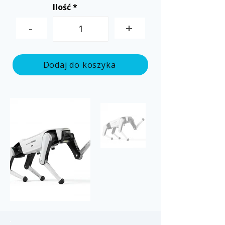
Ilość
-
+
Dodaj do koszyka