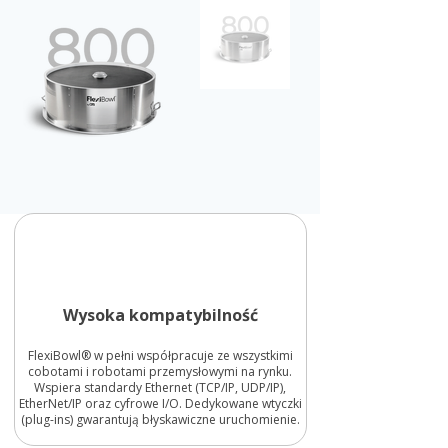
Wysoka kompatybilność
FlexiBowl® w pełni współpracuje ze wszystkimi
cobotami i robotami przemysłowymi na rynku.
Wspiera standardy Ethernet (TCP/IP, UDP/IP),
EtherNet/IP oraz cyfrowe I/O. Dedykowane wtyczki
(plug-ins) gwarantują błyskawiczne uruchomienie.