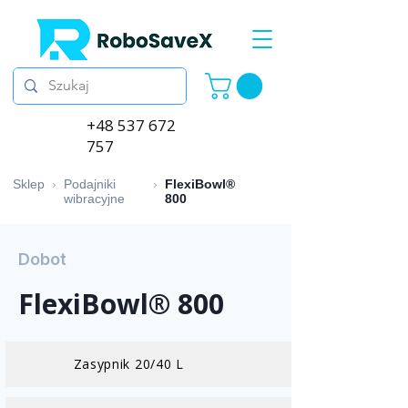
+48 537 672
757
Sklep
›
Podajniki
›
FlexiBowl®
wibracyjne
800
Dobot
FlexiBowl® 800
Zasypnik 20/40 L