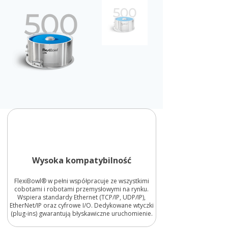
Wysoka kompatybilność
FlexiBowl® w pełni współpracuje ze wszystkimi
cobotami i robotami przemysłowymi na rynku.
Wspiera standardy Ethernet (TCP/IP, UDP/IP),
EtherNet/IP oraz cyfrowe I/O. Dedykowane wtyczki
(plug-ins) gwarantują błyskawiczne uruchomienie.