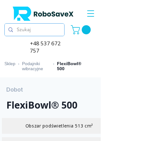
+48 537 672
757
Sklep
›
Podajniki
›
FlexiBowl®
wibracyjne
500
Dobot
FlexiBowl® 500
Obszar podświetlenia 513 cm²