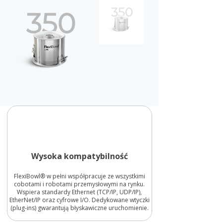
Wysoka kompatybilność
FlexiBowl® w pełni współpracuje ze wszystkimi
cobotami i robotami przemysłowymi na rynku.
Wspiera standardy Ethernet (TCP/IP, UDP/IP),
EtherNet/IP oraz cyfrowe I/O. Dedykowane wtyczki
(plug-ins) gwarantują błyskawiczne uruchomienie.