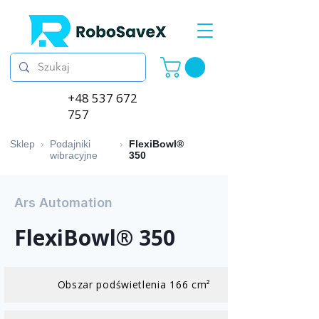
+48 537 672
757
Sklep
›
Podajniki
›
FlexiBowl®
wibracyjne
350
Ars Automation
FlexiBowl® 350
Obszar podświetlenia 166 cm²