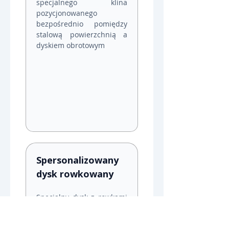
specjalnego klina 
pozycjonowanego 
bezpośrednio pomiędzy 
stalową powierzchnią a 
dyskiem obrotowym
Spersonalizowany 
dysk rowkowany
Specjalny dysk z rowkami 
frezowanymi pod 
indywidualny kształt 