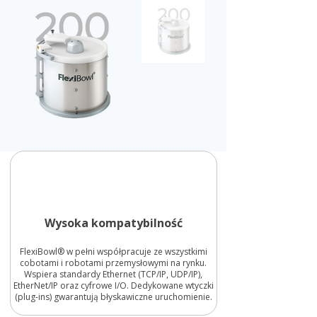
Wysoka kompatybilność
FlexiBowl® w pełni współpracuje ze wszystkimi
cobotami i robotami przemysłowymi na rynku.
Wspiera standardy Ethernet (TCP/IP, UDP/IP),
EtherNet/IP oraz cyfrowe I/O. Dedykowane wtyczki
(plug-ins) gwarantują błyskawiczne uruchomienie.