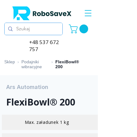
+48 537 672
757
Sklep
›
Podajniki
›
FlexiBowl®
wibracyjne
200
Ars Automation
FlexiBowl® 200
Max. załadunek 1 kg