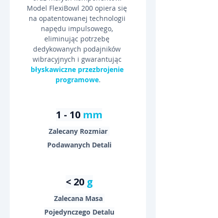
Model FlexiBowl 200 opiera się 
na opatentowanej technologii 
napędu impulsowego, 
eliminując potrzebę 
dedykowanych podajników 
wibracyjnych i gwarantując 
błyskawiczne przezbrojenie 
programowe
.
1 - 10 
mm
Zalecany Rozmiar 
Podawanych Detali
< 20 
g
Zalecana Masa 
Pojedynczego Detalu