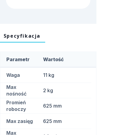
Specyfikacja
Parametr
Wartość
Waga
11 kg
Max
2 kg
nośność
Promień
625 mm
roboczy
Max zasięg
625 mm
Max