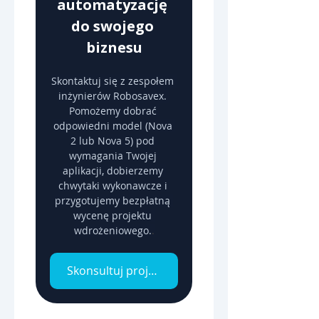
automatyzację 
do swojego 
biznesu
Skontaktuj się z zespołem 
inżynierów Robosavex. 
Pomożemy dobrać 
odpowiedni model (Nova 
2 lub Nova 5) pod 
wymagania Twojej 
aplikacji, dobierzemy 
chwytaki wykonawcze i 
przygotujemy bezpłatną 
wycenę projektu 
wdrożeniowego.
.
Skonsultuj projekt z inżynierem