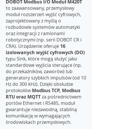
DOBOT Modbus I/O Moduł M420T
to zaawansowany, przemysłowy
moduł rozszerzeń wyjść cyfrowych,
zaprojektowany z myślą o
rozbudowie systemów automatyki
oraz integracji z ramionami
robotycznymi (np. serii DOBOT CR i
CRA). Urządzenie oferuje
16
izolowanych wyjść cyfrowych (DO)
typu Sink, które mogą służyć jako
standardowe wyjścia sterujące (np.
do przekaźników, zaworów) lub
generatory szybkich impulsów (od 10
Hz do 300 kHz). Dzięki obsłudze
protokołów
Modbus TCP, Modbus
RTU oraz MQTT
za pośrednictwem
portów Ethernet i RS485, moduł
gwarantuje niezawodną, stabilną
komunikację w wymagających
środowiskach przemysłowych.