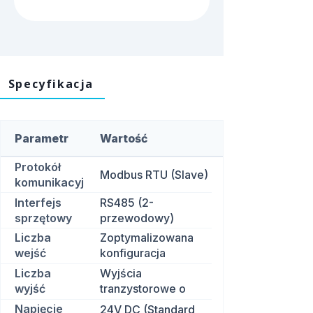
Specyfikacja
Parametr
Wartość
Protokół
Modbus RTU (Slave)
komunikacyjny
Interfejs
RS485 (2-
sprzętowy
przewodowy)
Liczba
Zoptymalizowana
wejść
konfiguracja
cyfrowych
wielokanałowa
Liczba
Wyjścia
(DI)
wyjść
tranzystorowe o
cyfrowych
wysokiej wydajności
Napięcie
24V DC (Standard