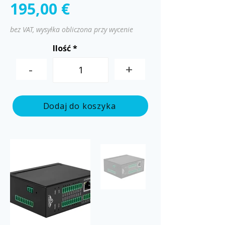
195,00 €
bez VAT, wysyłka obliczona przy wycenie
Ilość
-
+
Dodaj do koszyka