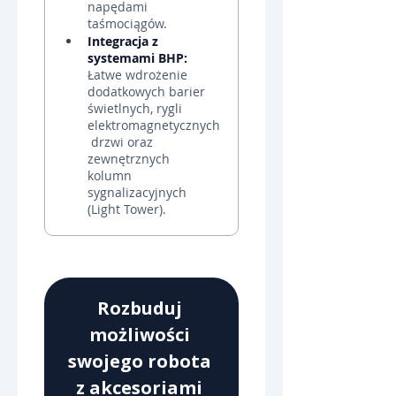
napędami 
taśmociągów.
Integracja z 
systemami BHP:
Łatwe wdrożenie 
dodatkowych barier 
świetlnych, rygli 
elektromagnetycznych
 drzwi oraz 
zewnętrznych 
kolumn 
sygnalizacyjnych 
(Light Tower).
Rozbuduj 
możliwości 
swojego robota 
z akcesoriami 