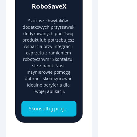
RoboSaveX
Szukasz chwytaków, 
dodatkowych przyssawek 
dedykowanych pod Twój 
produkt lub potrzebujesz 
wsparcia przy integracji 
osprzętu z ramieniem 
robotycznym? Skontaktuj 
się z nami. Nasi 
inżynierowie pomogą 
dobrać i skonfigurować 
idealne peryferia dla 
Twojej aplikacji.
Skonsultuj projekt z inżynierem