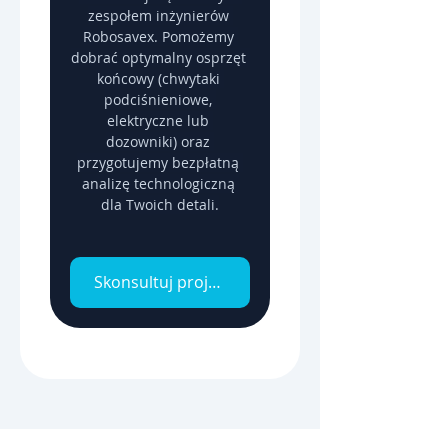
zespołem inżynierów 
Robosavex. Pomożemy 
dobrać optymalny osprzęt 
końcowy (chwytaki 
podciśnieniowe, 
elektryczne lub 
dozowniki) oraz 
przygotujemy bezpłatną 
analizę technologiczną 
dla Twoich detali.
Skonsultuj projekt z inżynierem