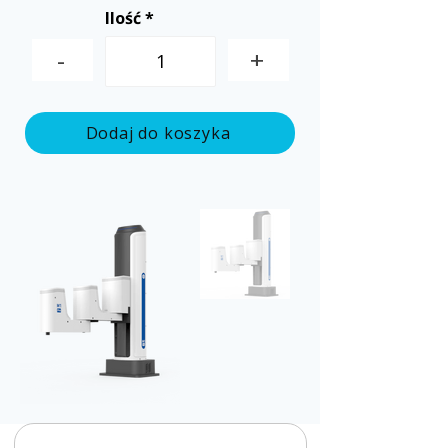
Ilość
-
+
Dodaj do koszyka