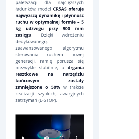
paletyzacji dla najcięższych 
ładunków, model 
CR5AS oferuje 
najwyższą dynamikę i płynność 
ruchu w optymalnej formie – 5 
kg udźwigu przy 900 mm 
zasięgu
. Dzięki wdrożeniu 
dedykowanego, 
zaawansowanego algorytmu 
sterowania ruchem nowej 
generacji, ramię porusza się 
niezwykle stabilnie, a 
drgania 
resztkowe na narzędziu 
końcowym zostały 
zmniejszone o 50%
 w trakcie 
realizacji szybkich, awaryjnych 
zatrzymań (E-STOP).