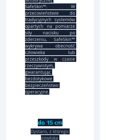
SafeSkin™. W 
przeciwieństwie do 
tradycyjnych systemów 
opartych na pomiarze 
siły nacisku po 
zderzeniu, SafeSkin™ 
wykrywa obecność 
człowieka lub 
przeszkody w czasie 
rzeczywistym, 
gwarantując 
bezdotykowe 
bezpieczeństwo 
operacyjne.
do 15 cm
Dystans, z którego 
powłoka 