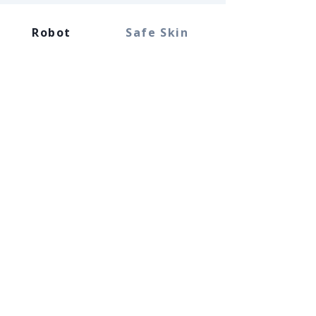
Robot
Safe Skin
Parametr
Wartość
Waga
25 kg
Max
5 kg
nośność
Promień
900 mm
roboczy
Max zasięg
1096 mm
Napięcie
48V DC
znamionowe
Rozwiń specyfikację ▼