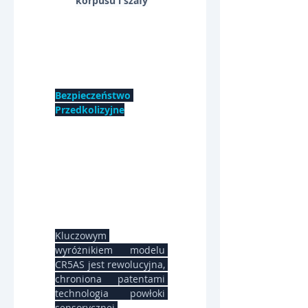
korpusu i szafy
Bezpieczeństwo 
Przedkolizyjne
Bezkontaktow
a powłoka 
sensoryczna 
SafeSkin™
Kluczowym 
wyróżnikiem modelu 
CR5AS jest rewolucyjna, 
chroniona patentami 
technologia powłoki 
sensorycznej 