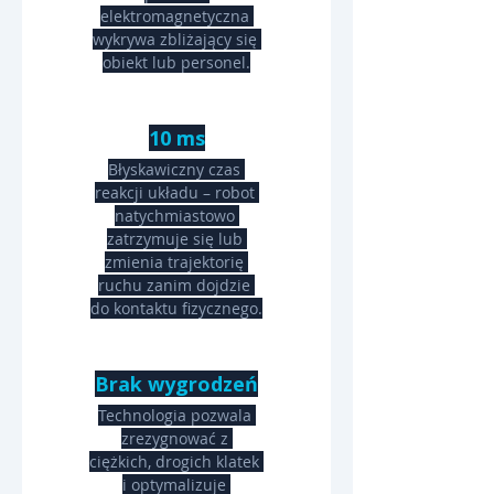
elektromagnetyczna 
wykrywa zbliżający się 
obiekt lub personel.
10 ms
Błyskawiczny czas 
reakcji układu – robot 
natychmiastowo 
zatrzymuje się lub 
zmienia trajektorię 
ruchu zanim dojdzie 
do kontaktu fizycznego.
Brak wygrodzeń
Technologia pozwala 
zrezygnować z 
ciężkich, drogich klatek 
i optymalizuje 