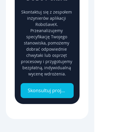
Skontaktuj się z zespołem 
inżynierów aplikacji 
RoboSaveX. 
Przeanalizujemy 
specyfikację Twojego 
stanowiska, pomożemy 
dobrać odpowiednie 
chwytaki lub osprzęt 
procesowy i przygotujemy 
bezpłatną, indywidualną 
wycenę wdrożenia.
Skonsultuj projekt z inżynierem