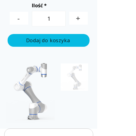
Ilość
-
+
Dodaj do koszyka