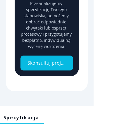
Przeanalizujemy 
specyfikację Twojego 
stanowiska, pomożemy 
dobrać odpowiednie 
chwytaki lub osprzęt 
procesowy i przygotujemy 
bezpłatną, indywidualną 
wycenę wdrożenia.
Skonsultuj projekt z inżynierem
Specyfikacja