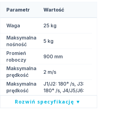
Parametr
Wartość
Waga
25 kg
Maksymalna
5 kg
nośność
Promień
900 mm
roboczy
Maksymalna
2 m/s
prędkość
liniowa
Maksymalna
J1/J2: 180° /s, J3:
prędkość
180° /s, J4/J5/J6:
przegubów
223° /s
Rozwiń specyfikację ▼
Pliki do pobrania