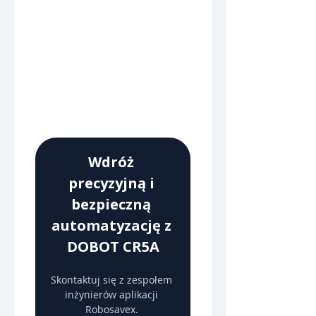
Wdróż 
precyzyjną i 
bezpieczną 
automatyzację z 
DOBOT CR5A
Skontaktuj się z zespołem 
inżynierów aplikacji 
Robosavex. 