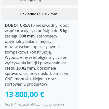
Dokładność: 0.02 mm
DOBOT CR5A
to niezawodny robot
współpracujący o udźwigu do
5 kg
i
zasięgu
900 mm
, stanowiący
optymalny balans między
możliwościami operacyjnymi a
kompaktową konstrukcją.
Wyposażony w inteligentny system
wykrywania kolizji i powtarzalność
rzędu
±0,02 mm
, doskonale
sprawdza się przy obsłudze maszyn
CNC, montażu, klejeniu oraz
sortowaniu produktów.
13 800,00 €
bez VAT, wysyłka obliczona przy wycenie