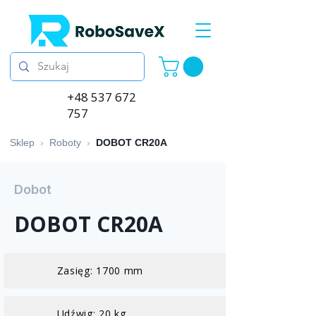
+48 537 672
757
Sklep
›
Roboty
›
DOBOT CR20A
Dobot
DOBOT CR20A
Zasięg: 1700 mm
Udźwig: 20 kg