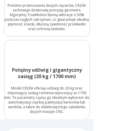
Pomimo przenoszenia dużych ciężarów, CR20A
zachowuje doskonałą precyzję geometrii.
Algorytmy TrueMotion tłumią wibracje o 50%
podczas nagłych zatrzymań, co gwarantuje idealną
płynność ścieżki, dłuższą żywotność przekładni
oraz ochronę ładunku.
Potężny udźwig i gigantyczny
zasięg (20 kg / 1700 mm)
Model CR20A oferuje udźwig do 20 kg oraz
imponujący zasięg ramienia wynoszący aż 1700
mm. Te parametry czynią go idealnym wyborem do
automatyzacji ciężkiej paletyzacji kartonów lub
worków, a także do dalekosiężnego załadunku
dużych maszyn CNC.