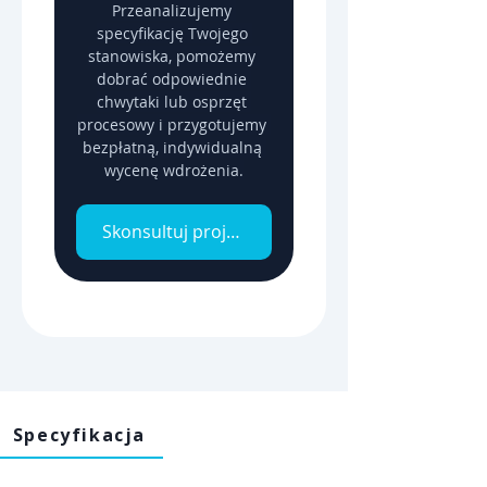
Przeanalizujemy 
specyfikację Twojego 
stanowiska, pomożemy 
dobrać odpowiednie 
chwytaki lub osprzęt 
procesowy i przygotujemy 
bezpłatną, indywidualną 
wycenę wdrożenia.
Skonsultuj projekt z inżynierem
Specyfikacja