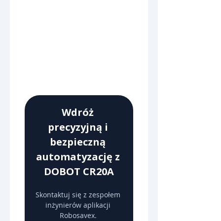
Wdróż 
precyzyjną i 
bezpieczną 
automatyzację z 
DOBOT CR20A
Skontaktuj się z zespołem 
inżynierów aplikacji 
Robosavex. 