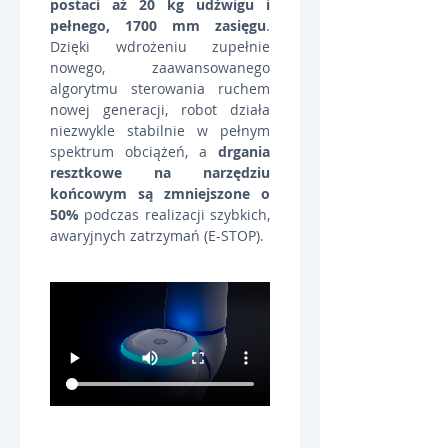
postaci aż 20 kg udźwigu i 
pełnego, 1700 mm zasięgu
. 
Dzięki wdrożeniu zupełnie 
nowego, zaawansowanego 
algorytmu sterowania ruchem 
nowej generacji, robot działa 
niezwykle stabilnie w pełnym 
spektrum obciążeń, a 
drgania 
resztkowe na narzędziu 
końcowym są zmniejszone o 
50%
 podczas realizacji szybkich, 
awaryjnych zatrzymań (E-STOP).