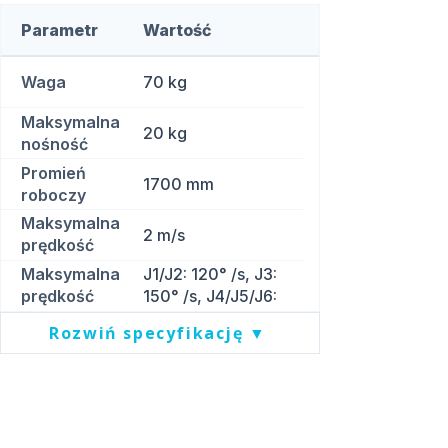
Parametr
Wartość
Waga
70 kg
Maksymalna
20 kg
nośność
Promień
1700 mm
roboczy
Maksymalna
2 m/s
prędkość
liniowa
Maksymalna
J1/J2: 120° /s, J3:
prędkość
150° /s, J4/J5/J6:
przegubów
180° /s
Rozwiń specyfikację ▼
Pliki do pobrania