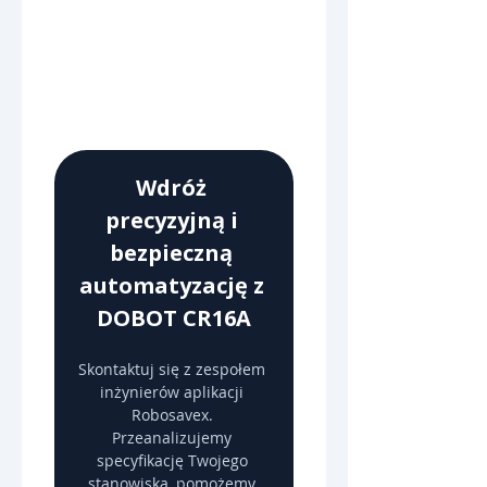
Wdróż 
precyzyjną i 
bezpieczną 
automatyzację z 
DOBOT CR16A
Skontaktuj się z zespołem 
inżynierów aplikacji 
Robosavex. 
Przeanalizujemy 
specyfikację Twojego 
stanowiska, pomożemy 