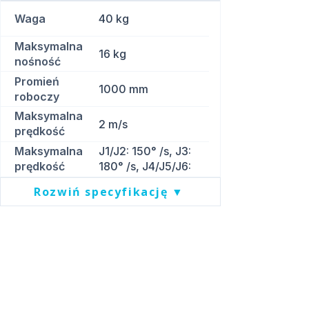
Waga
40 kg
Maksymalna
16 kg
nośność
Promień
1000 mm
roboczy
Maksymalna
2 m/s
prędkość
liniowa
Maksymalna
J1/J2: 150° /s, J3:
prędkość
180° /s, J4/J5/J6:
przegubów
223° /s
Rozwiń specyfikację ▼
Pliki do pobrania