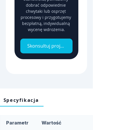
dobrać odpowiednie 
chwytaki lub osprzęt 
procesowy i przygotujemy 
bezpłatną, indywidualną 
wycenę wdrożenia.
Skonsultuj projekt z inżynierem
Specyfikacja
Parametr
Wartość