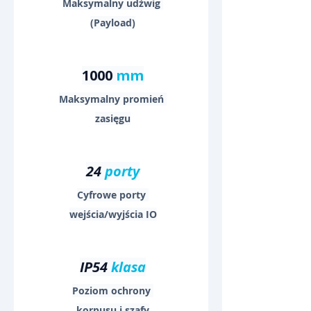
Maksymalny udźwig 
(Payload)
1000 
mm
Maksymalny promień 
zasięgu
24 
porty
Cyfrowe porty 
wejścia/wyjścia IO
IP54 
klasa
Poziom ochrony 
korpusu i szafy