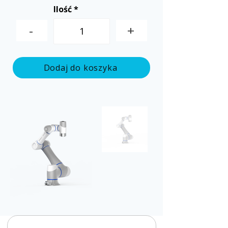
Ilość
-
+
Dodaj do koszyka