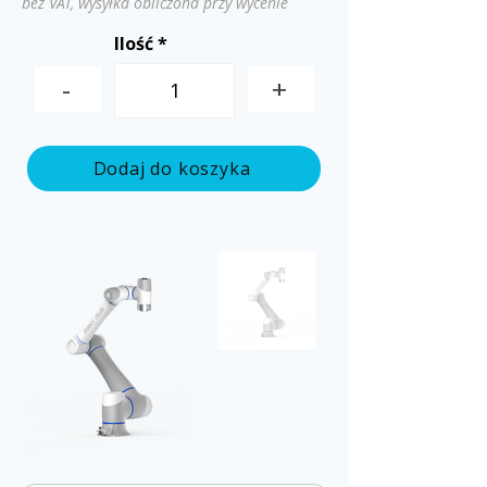
bez VAT, wysyłka obliczona przy wycenie
Ilość
-
+
Dodaj do koszyka