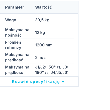
Parametr
Wartość
Waga
39,5 kg
Maksymalna
12 kg
nośność
Promień
1200 mm
roboczy
Maksymalna
2 m/s
prędkość
liniowa
Maksymalna
J1/J2: 150° /s, J3:
prędkość
180° /s, J4/J5/J6:
przegubów
223° /s
Rozwiń specyfikację ▼
Pliki do pobrania