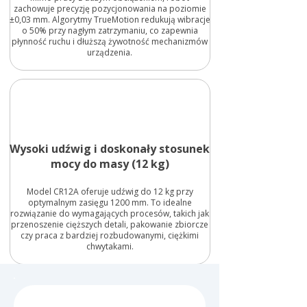
zachowuje precyzję pozycjonowania na poziomie
±0,03 mm. Algorytmy TrueMotion redukują wibracje
o 50% przy nagłym zatrzymaniu, co zapewnia
płynność ruchu i dłuższą żywotność mechanizmów
urządzenia.
Wysoki udźwig i doskonały stosunek
mocy do masy (12 kg)
Model CR12A oferuje udźwig do 12 kg przy
optymalnym zasięgu 1200 mm. To idealne
rozwiązanie do wymagających procesów, takich jak
przenoszenie cięższych detali, pakowanie zbiorcze
czy praca z bardziej rozbudowanymi, ciężkimi
chwytakami.