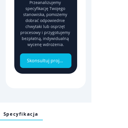
Przeanalizujemy 
specyfikację Twojego 
stanowiska, pomożemy 
dobrać odpowiednie 
chwytaki lub osprzęt 
procesowy i przygotujemy 
bezpłatną, indywidualną 
wycenę wdrożenia.
Skonsultuj projekt z inżynierem
Specyfikacja