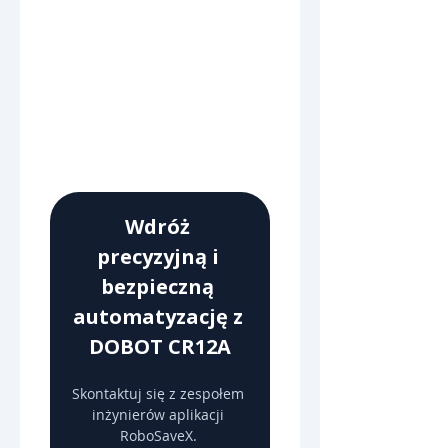
Wdróż 
precyzyjną i 
bezpieczną 
automatyzację z 
DOBOT CR12A
Skontaktuj się z zespołem 
inżynierów aplikacji 
RoboSaveX. 