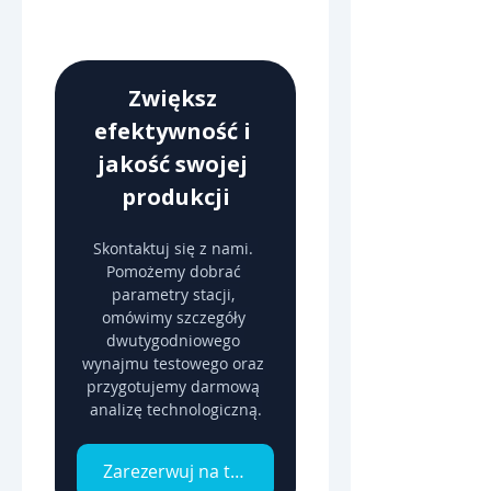
Zwiększ 
efektywność i 
jakość swojej 
produkcji
Skontaktuj się z nami. 
Pomożemy dobrać 
parametry stacji, 
omówimy szczegóły 
dwutygodniowego 
wynajmu testowego oraz 
przygotujemy darmową 
analizę technologiczną.
Zarezerwuj na testy 2-tygodniowe