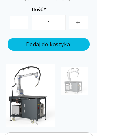
Ilość
-
+
Dodaj do koszyka