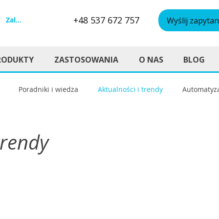
+48 537 672 757
Zaloguj się
Wyślij zapytan
RODUKTY
ZASTOSOWANIA
O NAS
BLOG
Poradniki i wiedza
Aktualności i trendy
Automatyza
oboty współpracujące (Coboty)
trendy