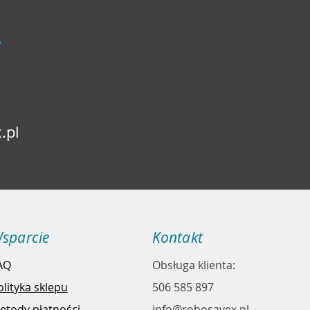
.
.pl
sparcie
Kontakt
AQ
Obsługa klienta:
olityka sklepu
506 585 897
etody płatności
info@robosavex.pl