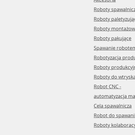
Roboty spawalnic
Roboty paletyzują
Roboty montażowe
Roboty pakujące
Spawanie robote
Robotyzacja produ
Roboty produkcyj
Roboty do wtrysk
Robot CNC -
automatyzacja ma
Cela spawalnicza
Robot do spawani
Roboty kolaborac