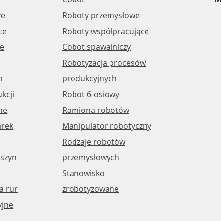
ze
Roboty przemysłowe
ce
Roboty współpracujące
​​
Cobot spawalniczy
Robotyzacja procesów
m
produkcyjnych
kcji
Robot 6-osiowy
ne
Ramiona robotów
arek
Manipulator robotyczny
Rodzaje robotów
szyn
przemysłowych
Stanowisko
a rur
zrobotyzowane
yjne