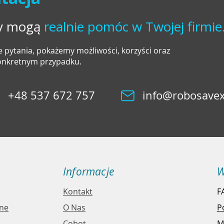
ty mogą
realnie pomóc w Twojej firmie
 pytania, pokażemy możliwości, korzyści oraz
konkretnym przypadku.
+48 537 672 757
info@robosavex
Informacje
W
Kontakt
F
jne
O Nas
P
Cobot
M