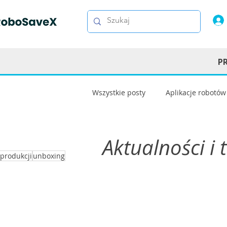
P
Wszystkie posty
Aplikacje robotów
Technologie i komponenty
R
Aktualności i 
produkcji
unboxing